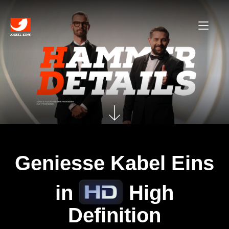
Geniesse Kabel Eins
in
High
Definition