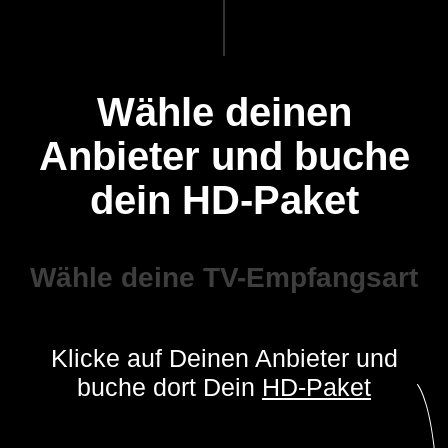
Wähle deinen
Anbieter und buche
dein HD-Paket
Wähle deine TV-Empfangsart
Klicke auf Deinen
Anbieter und
buche dort Dein
HD-Paket