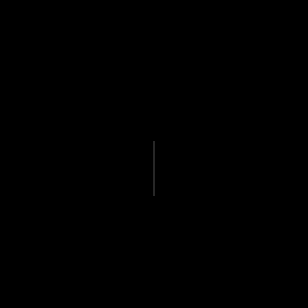
Sky
Was bietet Fernsehen in HD (High Definition)?